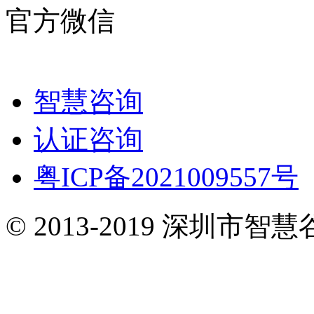
官方微信
智慧咨询
认证咨询
粤ICP备2021009557号
© 2013-2019 深圳