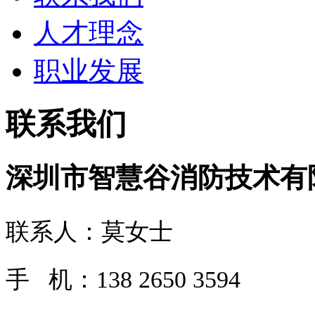
人才理念
职业发展
联系我们
深圳市智慧谷消防技术有
联系人：莫女士
手 机：138 2650 3594