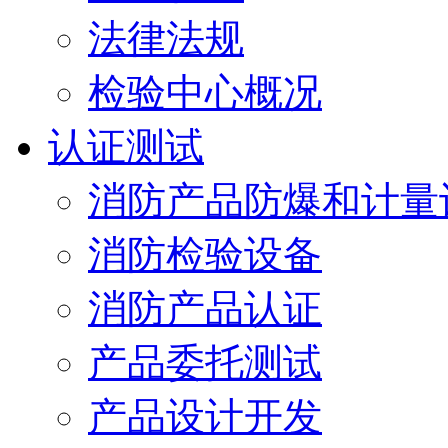
法律法规
检验中心概况
认证测试
消防产品防爆和计量
消防检验设备
消防产品认证
产品委托测试
产品设计开发