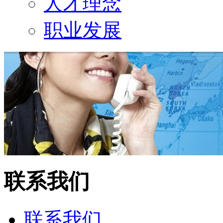
人才理念
职业发展
联系我们
联系我们