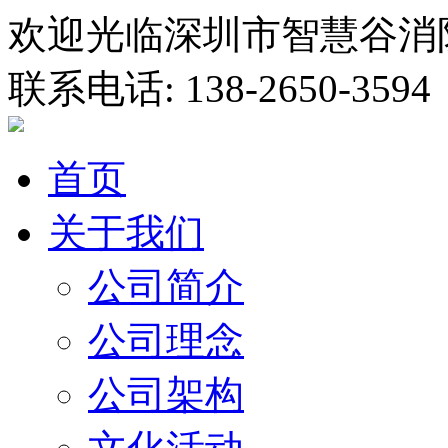
欢迎光临深圳市智慧谷消
联系电话: 138-2650-3594
首页
关于我们
公司简介
公司理念
公司架构