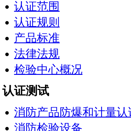
认证范围
认证规则
产品标准
法律法规
检验中心概况
认证测试
消防产品防爆和计量认
消防检验设备