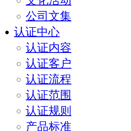
文化活动
公司文集
认证中心
认证内容
认证客户
认证流程
认证范围
认证规则
产品标准