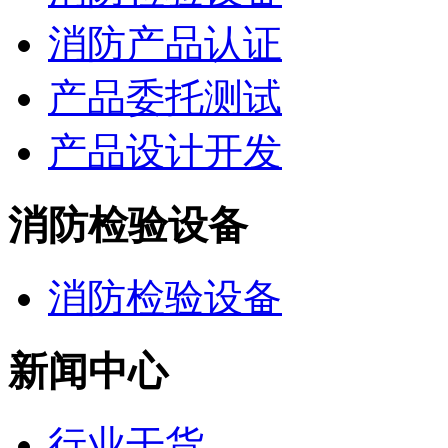
消防产品认证
产品委托测试
产品设计开发
消防检验设备
消防检验设备
新闻中心
行业干货